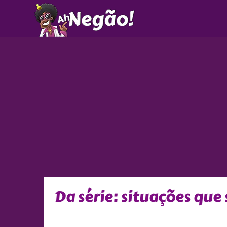
Ir
para
o
conteúdo
Da série: situações que