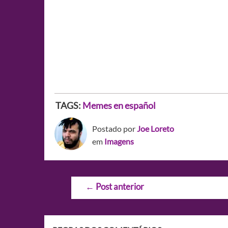
TAGS:
Memes en español
Postado por
Joe Loreto
em
Imagens
Navegação
←
Post anterior
de
Post