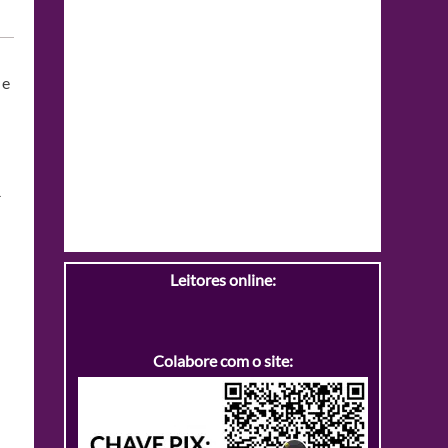
 e
R
Leitores online:
Colabore com o site: