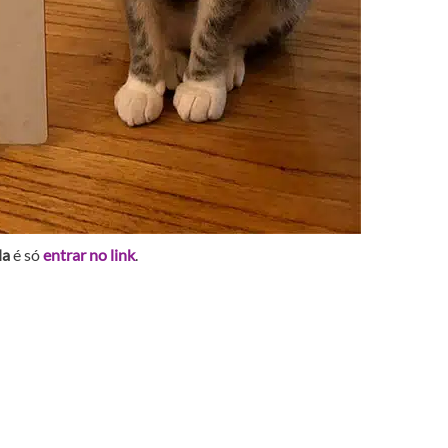
la
é só
entrar no link
.