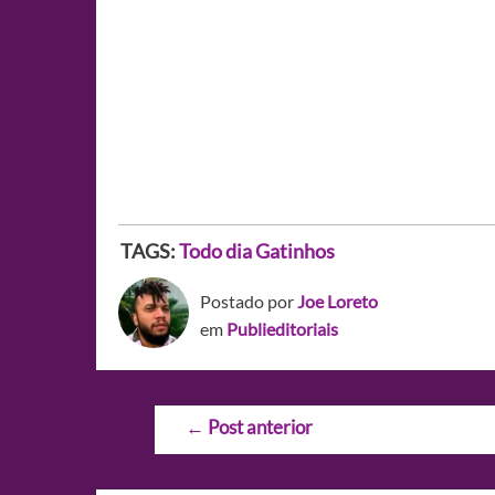
TAGS:
Todo dia Gatinhos
Postado por
Joe Loreto
em
Publieditoriais
Navegação
←
Post anterior
de
Post