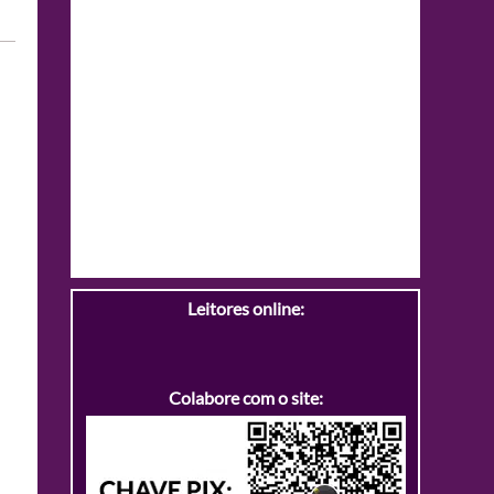
Leitores online:
Colabore com o site: