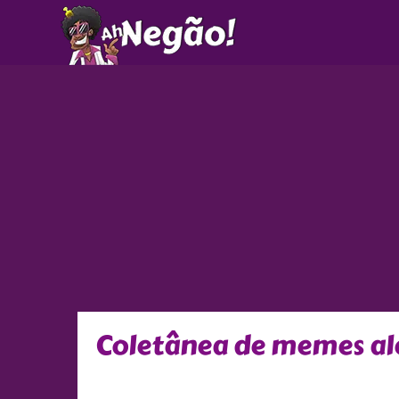
Ir
para
o
conteúdo
Coletânea de memes ale