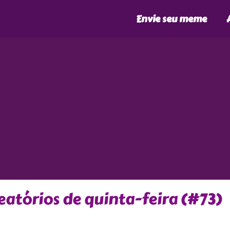
Envie seu meme
atórios de quinta-feira (#73)