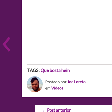
TAGS:
Que bosta hein
Postado por
Joe Loreto
em
Videos
Navegação
←
Post anterior