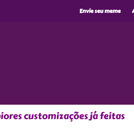
Envie seu meme
res customizações já feitas