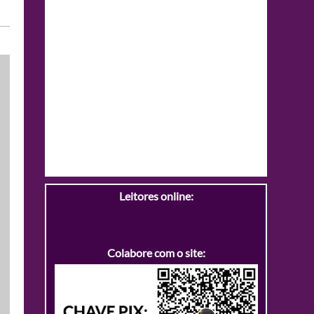
Leitores online:
Colabore com o site: