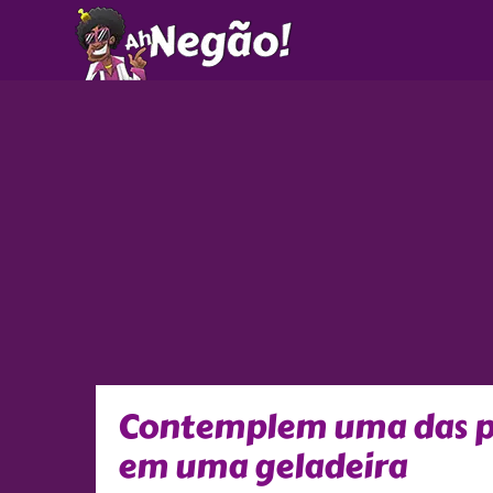
Ir
para
o
conteúdo
Contemplem uma das pio
em uma geladeira