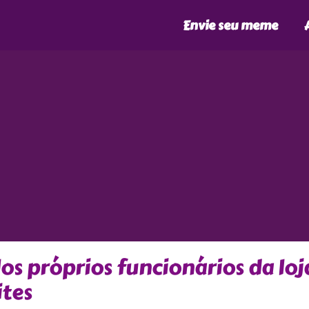
Envie seu meme
los próprios funcionários da loj
ites