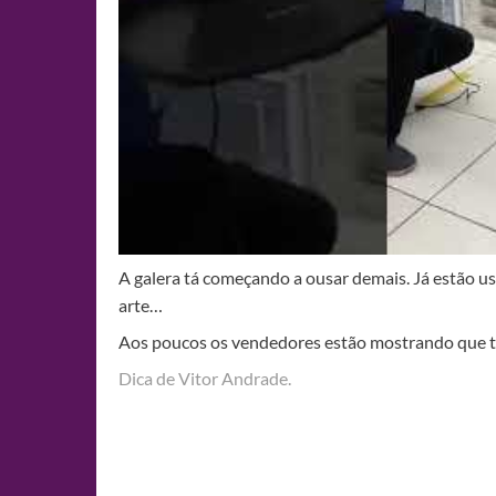
A galera tá começando a ousar demais. Já estão us
arte…
Aos poucos os vendedores estão mostrando que t
Dica de Vitor Andrade.