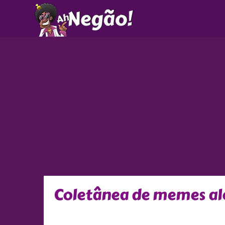
Ir
para
o
conteúdo
Coletânea de memes ale