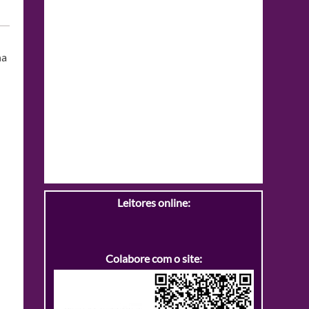
na
Leitores online:
Colabore com o site: