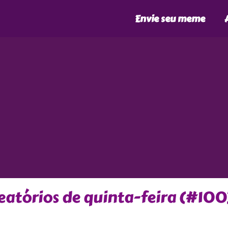
Envie seu meme
atórios de quinta-feira (#100