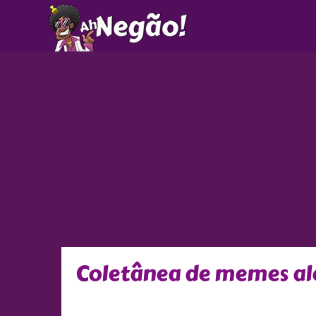
Ir
para
o
conteúdo
Coletânea de memes ale