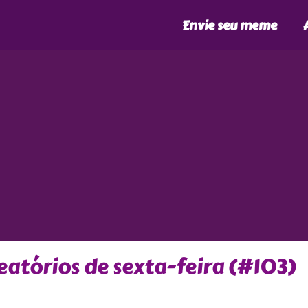
Envie seu meme
atórios de sexta-feira (#103)