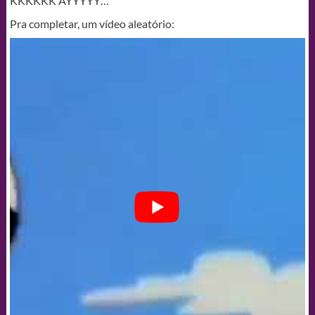
KKKKKK AYYYYY…
Pra completar, um vídeo aleatório: