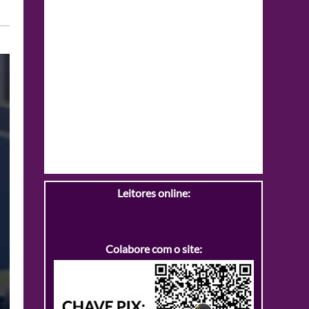
Leitores online:
Colabore com o site: