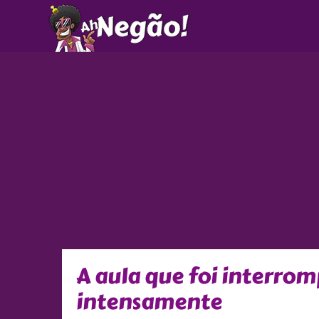
Ir
para
o
conteúdo
A aula que foi interro
intensamente