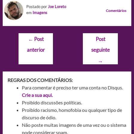
Postado por
Joe Loreto
Comentários
em
Imagens
Navegação
←
Post
Post
de
anterior
seguinte
Post
→
REGRAS DOS COMENTÁRIOS:
Para comentar é preciso ter uma conta no Disqus.
Crie a sua aqui.
Proibido discussões políticas.
Proibido racismo, homofobia ou qualquer tipo de
discurso de ódio.
Não poste muitas imagens de uma vez ou o sistema
pode considerar spam.