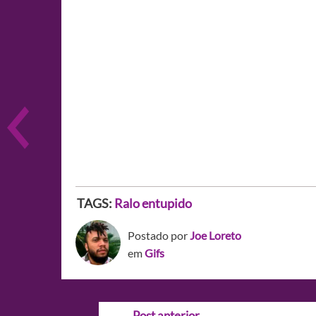
TAGS:
Ralo entupido
Postado por
Joe Loreto
em
Gifs
Navegação
←
Post anterior