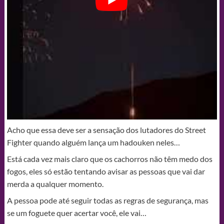
Acho que essa deve ser a sensação dos lutadores do Street
Fighter quando alguém lança um hadouken neles…
Está cada vez mais claro que os cachorros não têm medo dos
fogos, eles só estão tentando avisar as pessoas que vai dar
merda a qualquer momento.
A pessoa pode até seguir todas as regras de segurança, mas
se um foguete quer acertar você, ele vai…