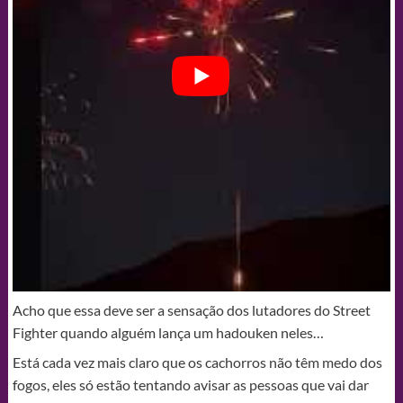
Acho que essa deve ser a sensação dos lutadores do Street
Fighter quando alguém lança um hadouken neles…
Está cada vez mais claro que os cachorros não têm medo dos
fogos, eles só estão tentando avisar as pessoas que vai dar