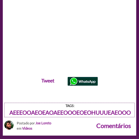
Tweet
TAGS:
AEEEOOAEOEAOAEEOOOEOEOHUUUEAEOOO
Postado por
Joe Loreto
Comentários
em
Videos