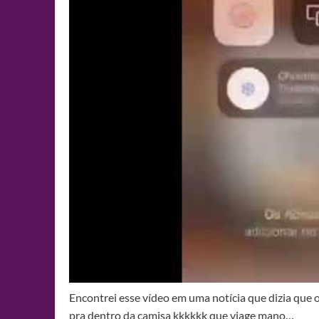
Encontrei esse vídeo em uma notícia que dizia que 
pra dentro da camisa kkkkkk que viage mano…