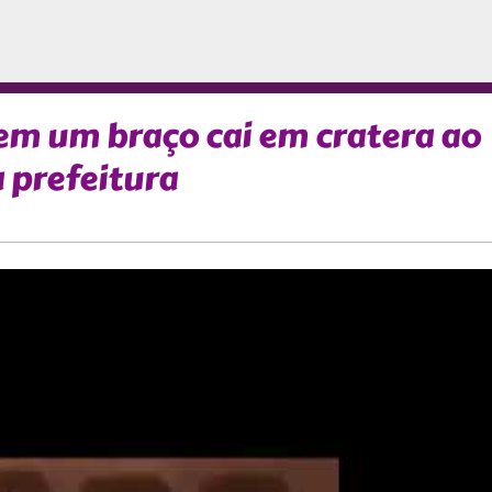
em um braço cai em cratera ao
 prefeitura