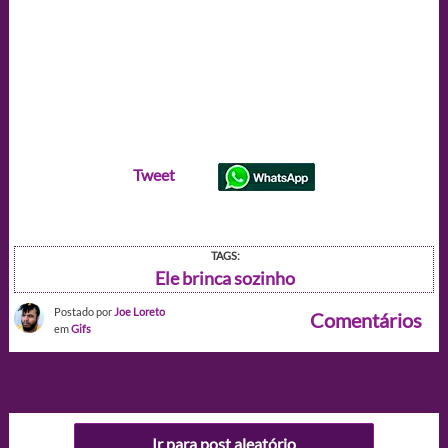
Tweet
TAGS:
Ele brinca sozinho
Postado por
Joe Loreto
Comentários
em
Gifs
Ir para post aleatório