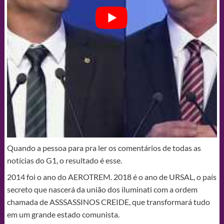
Quando a pessoa para pra ler os comentários de todas as
notícias do G1, o resultado é esse.
2014 foi o ano do AEROTREM. 2018 é o ano de URSAL, o país
secreto que nascerá da união dos iluminati com a ordem
chamada de ASSSASSINOS CREIDE, que transformará tudo
em um grande estado comunista.