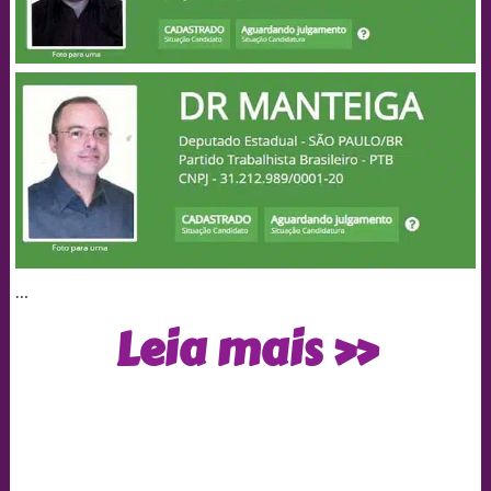
…
Os
Leia mais »
melhores