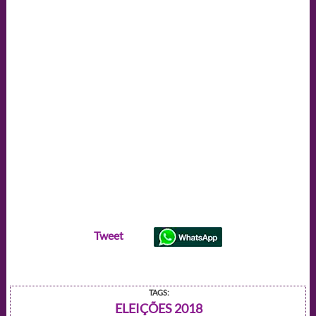
candidatos
das
eleições
2018
Tweet
TAGS:
ELEIÇÕES 2018