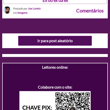
Ex do ex da ex
Postado por
Joe Loreto
Comentários
em
Imagens
Ir para post aleatório
Leitores online:
Colabore com o site: