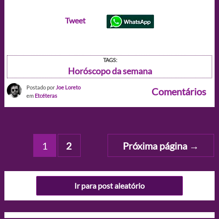
Tweet
TAGS:
Horóscopo da semana
Postado por
Joe Loreto
Comentários
em
Etcéteras
Paginação
1
2
Próxima página
→
de
posts
Ir para post aleatório