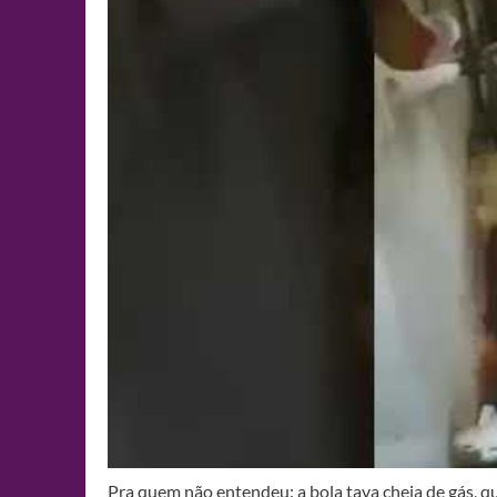
Pra quem não entendeu: a bola tava cheia de gás, q