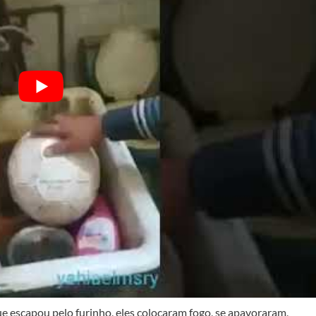
ue escapou pelo furinho, eles colocaram fogo, se apavoraram,