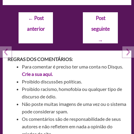
Navegação
←
Post
Post
de
anterior
seguinte
Post
→
REGRAS DOS COMENTÁRIOS:
Para comentar é preciso ter uma conta no Disqus.
Crie a sua aqui.
Proibido discussões políticas.
Proibido racismo, homofobia ou qualquer tipo de
discurso de ódio.
Não poste muitas imagens de uma vez ou o sistema
pode considerar spam.
Os comentários são de responsabilidade de seus
autores e não refletem em nada a opinião do
criador do site.