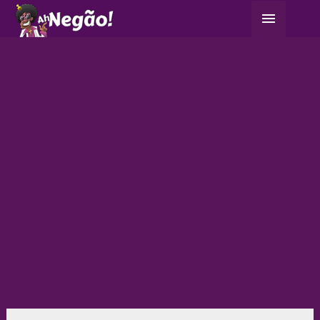
Ir
Menu
para
principa
o
conteúdo