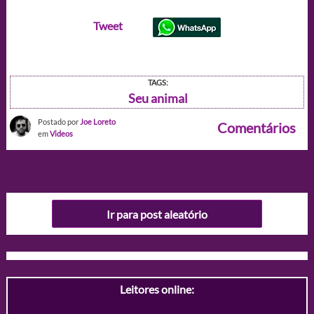
Tweet
TAGS:
Seu animal
Postado por
Joe Loreto
Comentários
em
Videos
Ir para post aleatório
Leitores online: