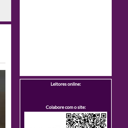
Leitores online:
Colabore com o site: