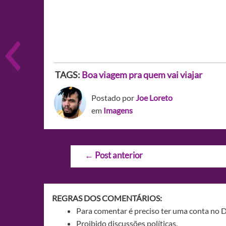
TAGS:
Boa viagem pra quem vai viajar
Postado por
Joe Loreto
em
Imagens
Navegação
←
Post anterior
de
Post
REGRAS DOS COMENTÁRIOS:
Para comentar é preciso ter uma conta no 
Proibido discussões políticas.