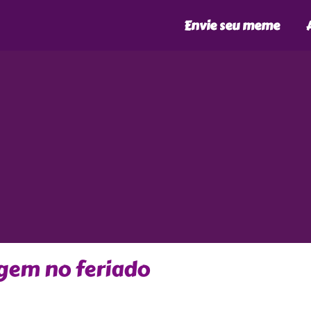
Envie seu meme
gem no feriado