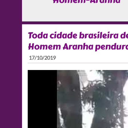
Homem-Aranha
Toda cidade brasileira 
Homem Aranha pendura
17/10/2019