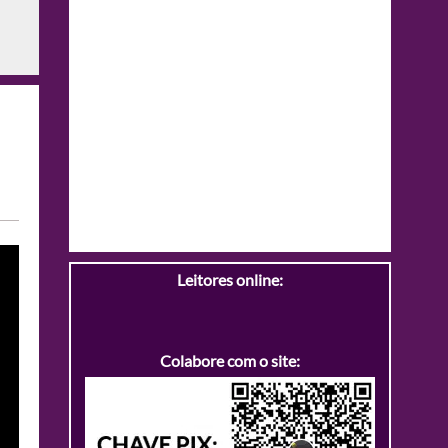
Leitores online:
Colabore com o site: